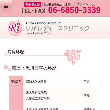
完全予約制
｜診療時間内にお電話でご予約ください。
院長略歴
院長：黒川日華の略歴
平成7年
高知大学医学部
卒業
泉大津市立病院
研修
兵庫県立西宮病院
大阪大学医学部付属病院
非常勤医