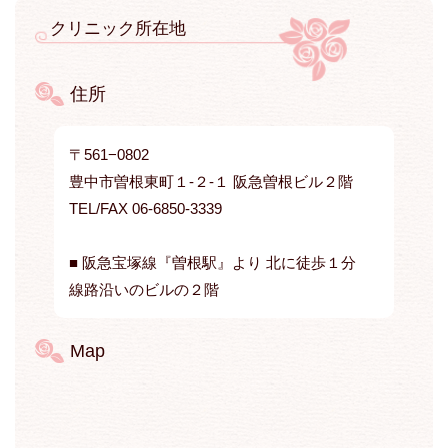
クリニック所在地
住所
〒561−0802
豊中市曽根東町１-２-１ 阪急曽根ビル２階
TEL/FAX 06-6850-3339
■ 阪急宝塚線『曽根駅』より 北に徒歩１分
線路沿いのビルの２階
Map