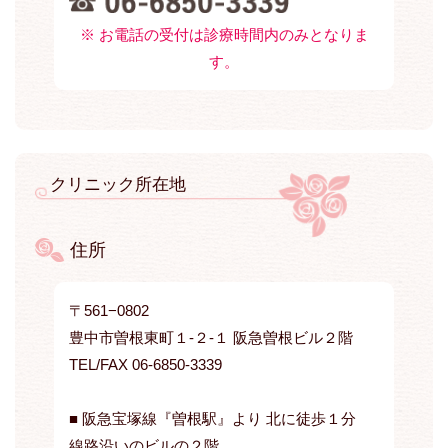
※ お電話の受付は診療時間内のみとなりま
す。
クリニック所在地
住所
〒561−0802
豊中市曽根東町１-２-１ 阪急曽根ビル２階
TEL/FAX 06-6850-3339
■ 阪急宝塚線『曽根駅』より 北に徒歩１分
線路沿いのビルの２階