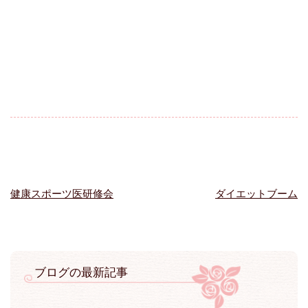
健康スポーツ医研修会
ダイエットブーム
投
稿
ナ
ビ
ゲ
ブログの最新記事
ー
シ