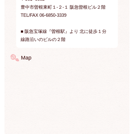
豊中市曽根東町１-２-１ 阪急曽根ビル２階
TEL/FAX 06-6850-3339
■ 阪急宝塚線『曽根駅』より 北に徒歩１分
線路沿いのビルの２階
Map