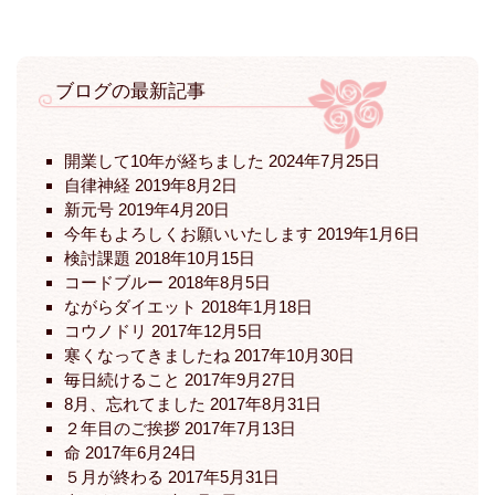
ナ
ビ
ゲ
ー
ブログの最新記事
シ
ョ
開業して10年が経ちました
2024年7月25日
ン
自律神経
2019年8月2日
新元号
2019年4月20日
今年もよろしくお願いいたします
2019年1月6日
検討課題
2018年10月15日
コードブルー
2018年8月5日
ながらダイエット
2018年1月18日
コウノドリ
2017年12月5日
寒くなってきましたね
2017年10月30日
毎日続けること
2017年9月27日
8月、忘れてました
2017年8月31日
２年目のご挨拶
2017年7月13日
命
2017年6月24日
５月が終わる
2017年5月31日