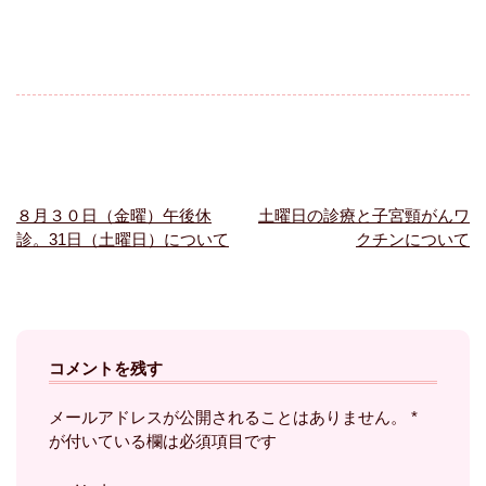
８月３０日（金曜）午後休
土曜日の診療と子宮頸がんワ
投
診。31日（土曜日）について
クチンについて
稿
ナ
ビ
ゲ
ー
コメントを残す
シ
メールアドレスが公開されることはありません。
*
ョ
が付いている欄は必須項目です
ン